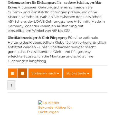
Gehrungsschere für Dichtungsprofile – saubere Schnitte, perfekte
Mit unseren Gehrungsscheren schneiden Sie
Ecken
Gummi- und Kunststoffdichtungen präzise und ohne
Materialverschnitt. Wählen Sie zwischen der klassischen
45°-Schere, der LÖWE Gehrungsschere V-Schnitt (Made in
Germany) oder der variablen Ausführung mit
einstellbarem Winkel von 45° bis 135°.
Für eine optimale
Oberflächenreiniger & Gleit-Pflegespray
Haftung des Klebers sollten Klebeflächen vorher gründlich
entfettet werden – unser Oberflächenreiniger macht
genau das. Das silikonfreie Gleit- und Pflegespray
erleichtert zusätzlich die Montage und schützt Ihre
Dichtungen langfristig.
Sortieren nach
pro Seite
Sortieren nach
20 pro Seite
1