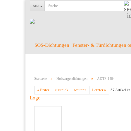
Alle
»
»
Startseite
Holzzargendichtungen
ADTP-1404
« Erster
« zurück
weiter »
Letzter »
57
Artikel in