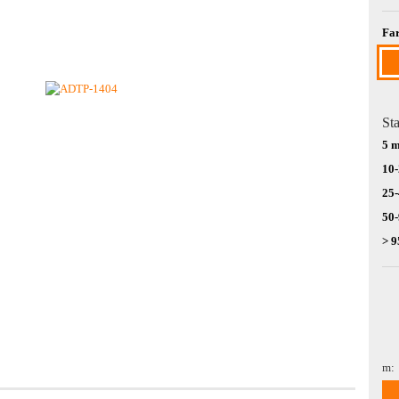
Far
Sta
5 
10
25
50
> 9
m:
m