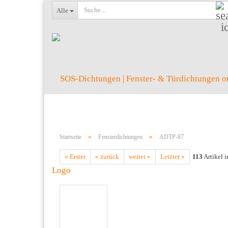
Alle
»
»
Startseite
Fensterdichtungen
ADTP-87
« Erster
« zurück
weiter »
Letzter »
113
Artikel i