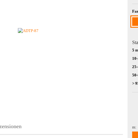
Far
Sta
5 
10
25
50
> 9
zensionen
m:
m