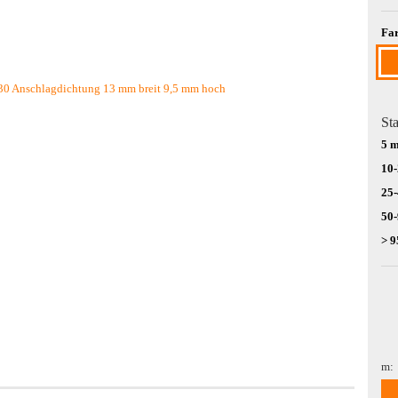
Far
Sta
5 
10
25
50
> 9
m:
m