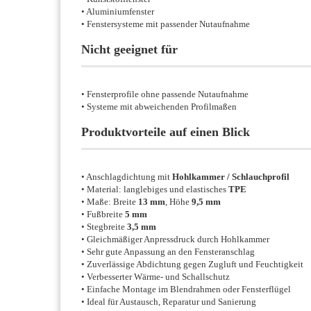
• Aluminiumfenster
• Fenstersysteme mit passender Nutaufnahme
Nicht geeignet für
• Fensterprofile ohne passende Nutaufnahme
• Systeme mit abweichenden Profilmaßen
Produktvorteile auf einen Blick
• Anschlagdichtung mit
Hohlkammer / Schlauchprofil
• Material: langlebiges und elastisches
TPE
• Maße: Breite
13 mm
, Höhe
9,5 mm
• Fußbreite
5 mm
• Stegbreite
3,5 mm
• Gleichmäßiger Anpressdruck durch Hohlkammer
• Sehr gute Anpassung an den Fensteranschlag
• Zuverlässige Abdichtung gegen Zugluft und Feuchtigkeit
• Verbesserter Wärme- und Schallschutz
• Einfache Montage im Blendrahmen oder Fensterflügel
• Ideal für Austausch, Reparatur und Sanierung