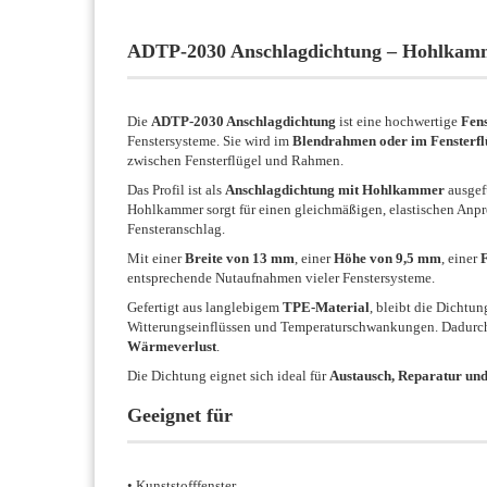
ADTP-2030 Anschlagdichtung – Hohlkamme
Die
ADTP-2030 Anschlagdichtung
ist eine hochwertige
Fen
Fenstersysteme. Sie wird im
Blendrahmen oder im Fensterfl
zwischen Fensterflügel und Rahmen.
Das Profil ist als
Anschlagdichtung mit Hohlkammer
ausgef
Hohlkammer sorgt für einen gleichmäßigen, elastischen Anp
Fensteranschlag.
Mit einer
Breite von 13 mm
, einer
Höhe von 9,5 mm
, einer
entsprechende Nutaufnahmen vieler Fenstersysteme.
Gefertigt aus langlebigem
TPE-Material
, bleibt die Dichtu
Witterungseinflüssen und Temperaturschwankungen. Dadurch 
Wärmeverlust
.
Die Dichtung eignet sich ideal für
Austausch, Reparatur un
Geeignet für
• Kunststofffenster