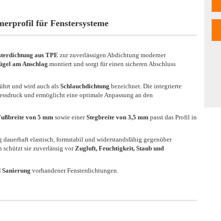
rprofil für Fenstersysteme
sterdichtung aus TPE
zur zuverlässigen Abdichtung moderner
ügel am Anschlag
montiert und sorgt für einen sicheren Abschluss
ührt und wird auch als
Schlauchdichtung
bezeichnet. Die integrierte
ressdruck und ermöglicht eine optimale Anpassung an den
Fußbreite von 5 mm
sowie einer
Stegbreite von 3,5 mm
passt das Profil in
ng dauerhaft elastisch, formstabil und widerstandsfähig gegenüber
schützt sie zuverlässig vor
Zugluft, Feuchtigkeit, Staub und
d Sanierung
vorhandener Fensterdichtungen.