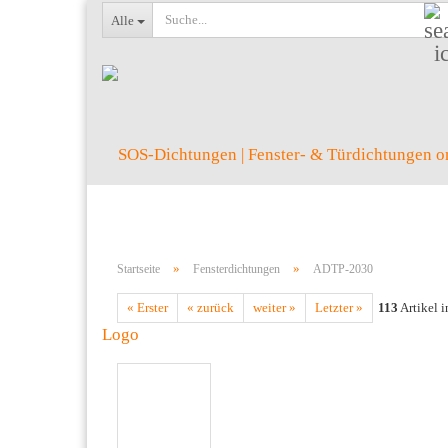
Alle
»
»
Startseite
Fensterdichtungen
ADTP-2030
« Erster
« zurück
weiter »
Letzter »
113
Artikel i