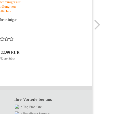
henreiniger
s 22,99 EUR
R pro Stück
Ihre Vorteile bei uns
Top Produkte
Exzellente Support